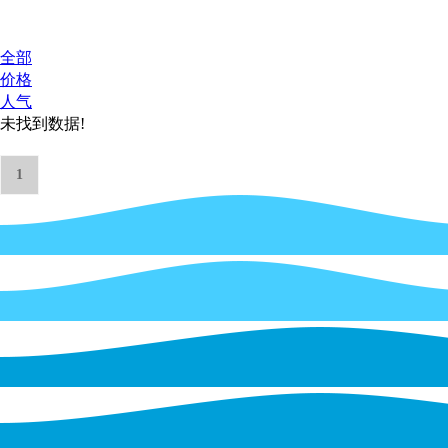
全部
价格
人气
未找到数据!
1